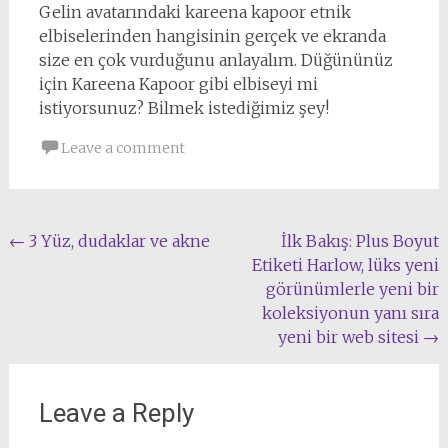
Gelin avatarındaki kareena kapoor etnik
elbiselerinden hangisinin gerçek ve ekranda
size en çok vurduğunu anlayalım. Düğününüz
için Kareena Kapoor gibi elbiseyi mi
istiyorsunuz? Bilmek istediğimiz şey!
Leave a comment
Post
←
3 Yüz, dudaklar ve akne
İlk Bakış: Plus Boyut
Etiketi Harlow, lüks yeni
navigation
görünümlerle yeni bir
koleksiyonun yanı sıra
yeni bir web sitesi
→
Leave a Reply