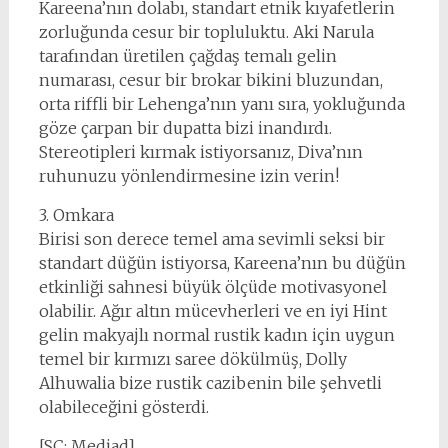
Kareena’nın dolabı, standart etnik kıyafetlerin
zorluğunda cesur bir topluluktu. Aki Narula
tarafından üretilen çağdaş temalı gelin
numarası, cesur bir brokar bikini bluzundan,
orta riffli bir Lehenga’nın yanı sıra, yokluğunda
göze çarpan bir dupatta bizi inandırdı.
Stereotipleri kırmak istiyorsanız, Diva’nın
ruhunuzu yönlendirmesine izin verin!
3. Omkara
Birisi son derece temel ama sevimli seksi bir
standart düğün istiyorsa, Kareena’nın bu düğün
etkinliği sahnesi büyük ölçüde motivasyonel
olabilir. Ağır altın mücevherleri ve en iyi Hint
gelin makyajlı normal rustik kadın için uygun
temel bir kırmızı saree dökülmüş, Dolly
Alhuwalia bize rustik cazibenin bile şehvetli
olabileceğini gösterdi.
[SC: Mediad]