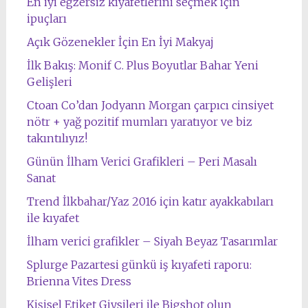
En iyi egzersiz kıyafetlerini seçmek için
ipuçları
Açık Gözenekler İçin En İyi Makyaj
İlk Bakış: Monif C. Plus Boyutlar Bahar Yeni
Gelişleri
Ctoan Co’dan Jodyann Morgan çarpıcı cinsiyet
nötr + yağ pozitif mumları yaratıyor ve biz
takıntılıyız!
Günün İlham Verici Grafikleri – Peri Masalı
Sanat
Trend İlkbahar/Yaz 2016 için katır ayakkabıları
ile kıyafet
İlham verici grafikler – Siyah Beyaz Tasarımlar
Splurge Pazartesi günkü iş kıyafeti raporu:
Brienna Vites Dress
Kişisel Etiket Giysileri ile Bigshot olun