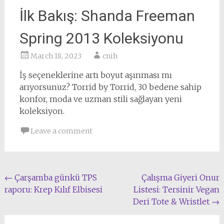
İlk Bakış: Shanda Freeman
Spring 2013 Koleksiyonu
March 18, 2023
cnih
İş seçeneklerine artı boyut aşınması mı
arıyorsunuz? Torrid by Torrid, 30 bedene sahip
konfor, moda ve uzman stili sağlayan yeni
koleksiyon.
Leave a comment
Post
←
Çarşamba günkü TPS
Çalışma Giyeri Onur
raporu: Krep Kılıf Elbisesi
Listesi: Tersinir Vegan
navigation
Deri Tote & Wristlet
→