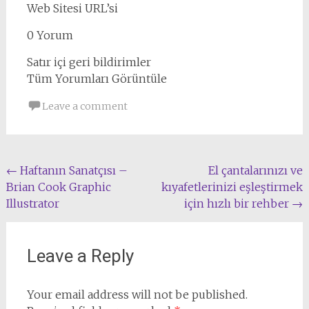
Web Sitesi URL’si
0 Yorum
Satır içi geri bildirimler
Tüm Yorumları Görüntüle
Leave a comment
Post
←
Haftanın Sanatçısı –
El çantalarınızı ve
Brian Cook Graphic
kıyafetlerinizi eşleştirmek
navigation
Illustrator
için hızlı bir rehber
→
Leave a Reply
Your email address will not be published.