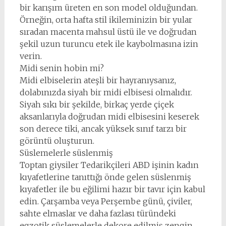
bir karışım üreten en son model olduğundan.
Örneğin, orta hafta stil ikileminizin bir yular
sıradan macenta mahsul üstü ile ve doğrudan
şekil uzun turuncu etek ile kaybolmasına izin
verin.
Midi senin hobin mi?
Midi elbiselerin ateşli bir hayranıysanız,
dolabınızda siyah bir midi elbisesi olmalıdır.
Siyah sıkı bir şekilde, birkaç yerde çiçek
aksanlarıyla doğrudan midi elbisesini keserek
son derece tiki, ancak yüksek sınıf tarzı bir
görüntü oluşturun.
Süslemelerle süslenmiş
Toptan giysiler Tedarikçileri ABD işinin kadın
kıyafetlerine tanıttığı önde gelen süslenmiş
kıyafetler ile bu eğilimi hazır bir tavır için kabul
edin. Çarşamba veya Perşembe günü, çiviler,
sahte elmaslar ve daha fazlası türündeki
egzotik süslemelerle dekore edilmiş zengin