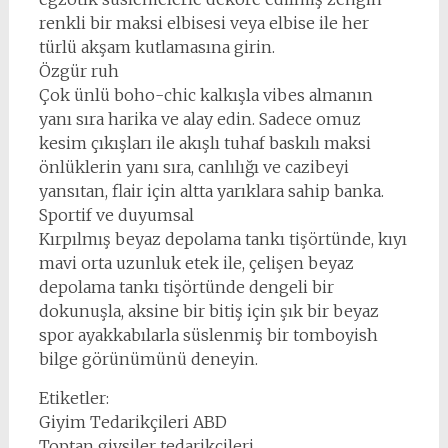
renkli bir maksi elbisesi veya elbise ile her
türlü akşam kutlamasına girin.
Özgür ruh
Çok ünlü boho-chic kalkışla vibes almanın
yanı sıra harika ve alay edin. Sadece omuz
kesim çıkışları ile akışlı tuhaf baskılı maksi
önlüklerin yanı sıra, canlılığı ve cazibeyi
yansıtan, flair için altta yarıklara sahip banka.
Sportif ve duyumsal
Kırpılmış beyaz depolama tankı tişörtünde, kıyı
mavi orta uzunluk etek ile, çelişen beyaz
depolama tankı tişörtünde dengeli bir
dokunuşla, aksine bir bitiş için şık bir beyaz
spor ayakkabılarla süslenmiş bir tomboyish
bilge görünümünü deneyin.
Etiketler:
Giyim Tedarikçileri ABD
Toptan giysiler tedarikçileri